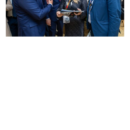
FITUR
Revista THEMAG prepara su Edición
Especial FITUR 2026: será la
publicación con mayor circulación
durante la feria líder del turismo
mundial
Punta Cana, RD.-. La Revista THEMAG, medio líder en información
turística y empresarial de República Dominicana, anuncia su Edición
Especial FITUR 2026, que será impresa en Madrid, garantizando la