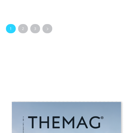
mayor calidad...
1
2
3
FITUR - Mobile