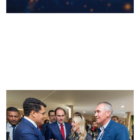
PRÓXIMOS EVENTOS
Revista THEMAG prepara edición
especial impresa para SIMA 2026
en Madrid
Punta Cana, RD — La Revista THEMAG anunció la preparación de una
edición especial impresa con motivo del Salón Inmobiliario de
Madrid (SIMA) 2026, que se celebrará del 20 al 23...