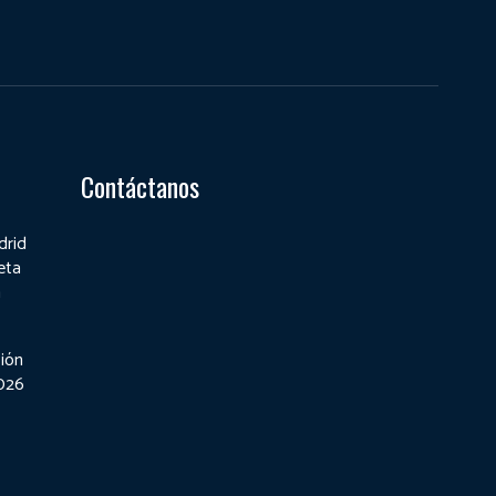
Contáctanos
drid
eta
a
ión
2026