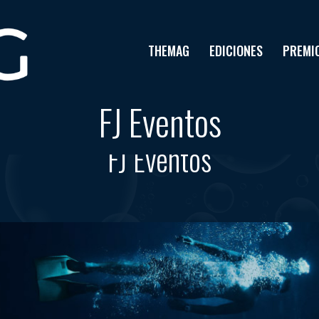
THEMAG
EDICIONES
PREMI
FJ Eventos
Tag results:
FJ Eventos