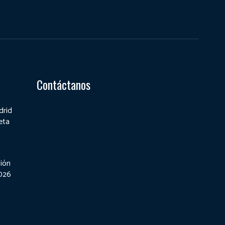
Contáctanos
drid
eta
a
ión
2026