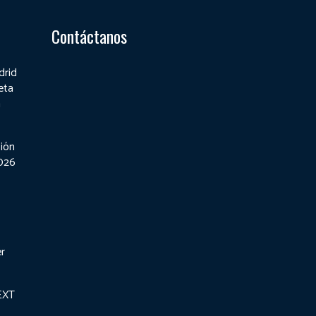
Contáctanos
drid
eta
a
ión
2026
er
EXT