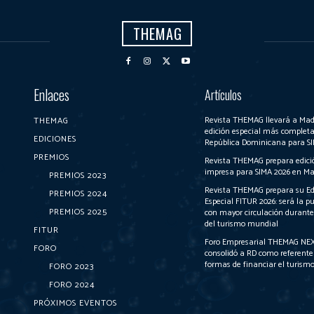
THEMAG
Enlaces
Artículos
Revista THEMAG llevará a Madr
THEMAG
edición especial más completa
EDICIONES
República Dominicana para S
PREMIOS
Revista THEMAG prepara edició
impresa para SIMA 2026 en Ma
PREMIOS 2023
Revista THEMAG prepara su Ed
PREMIOS 2024
Especial FITUR 2026: será la p
PREMIOS 2025
con mayor circulación durante l
del turismo mundial
FITUR
Foro Empresarial THEMAG NE
FORO
consolidó a RD como referent
formas de financiar el turism
FORO 2023
FORO 2024
PRÓXIMOS EVENTOS