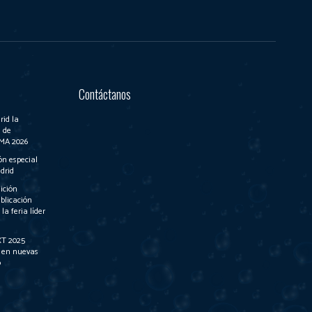
Contáctanos
id la
 de
IMA 2026
n especial
drid
ición
ublicación
a feria líder
XT 2025
e en nuevas
o