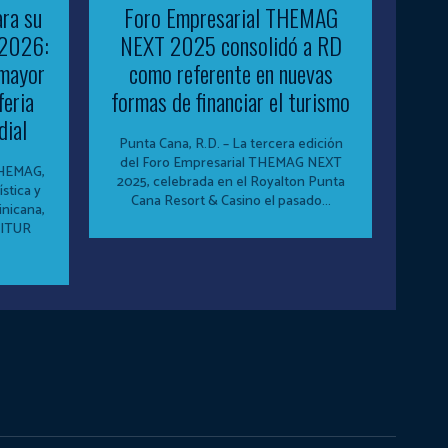
ra su
Foro Empresarial THEMAG
 2026:
NEXT 2025 consolidó a RD
 mayor
como referente en nuevas
feria
formas de financiar el turismo
dial
Punta Cana, R.D. – La tercera edición
del Foro Empresarial THEMAG NEXT
THEMAG,
2025, celebrada en el Royalton Punta
stica y
Cana Resort & Casino el pasado...
nicana,
FITUR