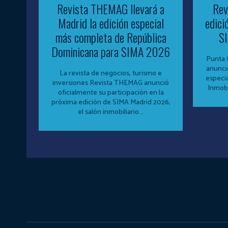
Revista THEMAG llevará a
Rev
Madrid la edición especial
edici
más completa de República
S
Dominicana para SIMA 2026
Punta 
anunci
La revista de negocios, turismo e
especi
inversiones Revista THEMAG anunció
Inmobi
oficialmente su participación en la
próxima edición de SIMA Madrid 2026,
el salón inmobiliario...