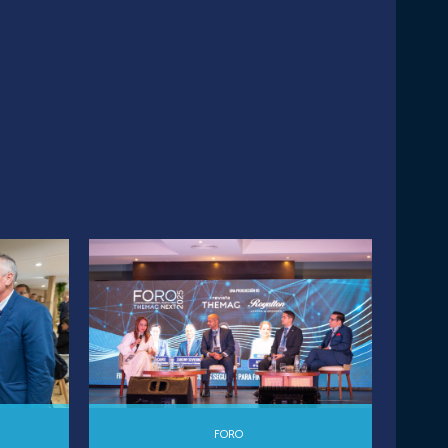
o
:
Continue to the category
FORO