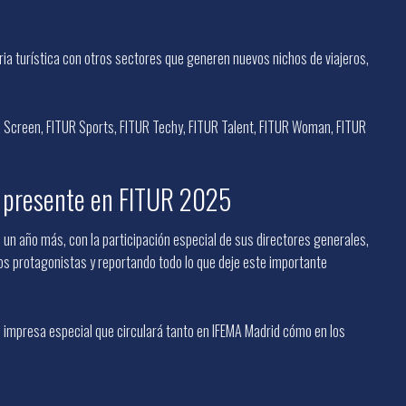
a turística con otros sectores que generen nuevos nichos de viajeros,
R Screen, FITUR Sports, FITUR Techy, FITUR Talent, FITUR Woman, FITUR
n presente en FITUR 2025
un año más, con la participación especial de sus directores generales,
 los protagonistas y reportando todo lo que deje este importante
 impresa especial que circulará tanto en IFEMA Madrid cómo en los