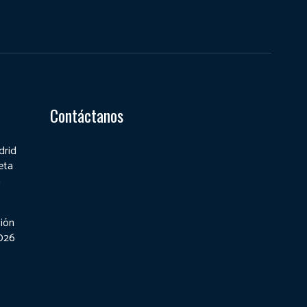
Contáctanos
drid
eta
a
ión
2026