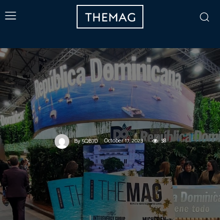
October 17, 2023
38
By
5QB7D