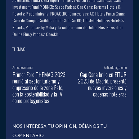
Investsment Fund PIONNER; Scape Park at Cap Cana; Karisma Hotels &
Resorts; Prodominicana; PROACERO; Banreservas; AC Hotels Punta Cana;
Casa de Campo; Caribbean Turf; Club Car RD; Lifestyle Holidays Hotels &
Resorts; Paradisus by Meliá y, la colaboración de Online Plus, Newsletter
Online Plus y Podcast CheckIn.
THEMAG
Artículo anterior
Artículo siguiente
Primer Foro THEMAG 2023
Cap Cana brilló en FITUR
reunió al sector turismo y
2023 de Madrid, presentó
empresario de la zona Este,
nuevas inversiones y
con la sostenibilidad y la IA
cadenas hoteleras
cómo protagonistas
NOS INTERESA TU OPINIÓN, DÉJANOS TU
COMENTARIO