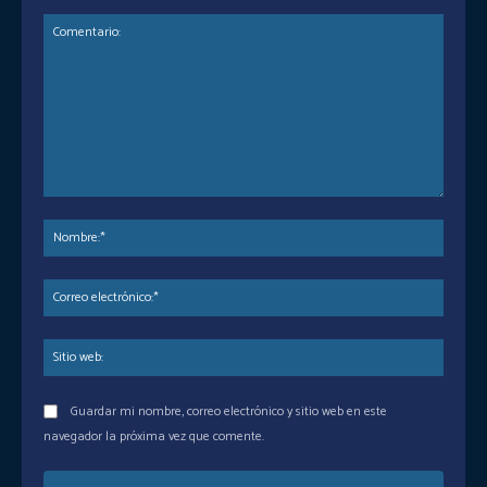
Comentario:
Nombr
Corre
electr
Sitio
web:
Guardar mi nombre, correo electrónico y sitio web en este
navegador la próxima vez que comente.