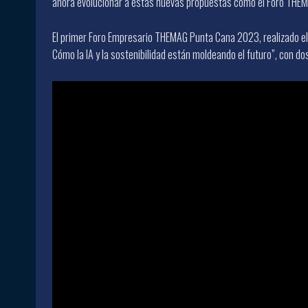
ahora evolucionar a estas nuevas propuestas cómo el Foro THE
El primer Foro Empresario THEMAG Punta Cana 2023, realizado el
Cómo la IA y la sostenibilidad están moldeando el futuro”, con d