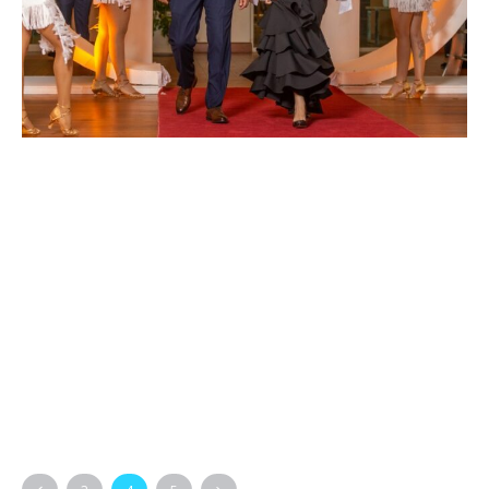
PREMIOS
El glamour y la elegancia de la
alfombra roja de los THEMAG
AWARDS 2024
Punta Cana, RD.- El glamour y la elegancia se hicieron presentes en
en el hotel Iberostar Grand Bávaro Resort con la gran gala de los
THEMAG AWARDS 2024, donde personalidades, ejecutivos...