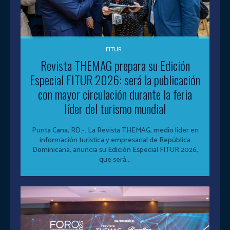
FITUR
Revista THEMAG prepara su Edición
Especial FITUR 2026: será la publicación
con mayor circulación durante la feria
líder del turismo mundial
Punta Cana, RD.-. La Revista THEMAG, medio líder en
información turística y empresarial de República
Dominicana, anuncia su Edición Especial FITUR 2026,
que será...