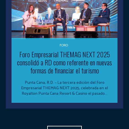
FORO
Foro Empresarial THEMAG NEXT 2025
consolidó a RD como referente en nuevas
formas de financiar el turismo
Punta Cana, R.D. – La tercera edición del Foro
Empresarial THEMAG NEXT 2025, celebrada en el
Royalton Punta Cana Resort & Casino el pasado...