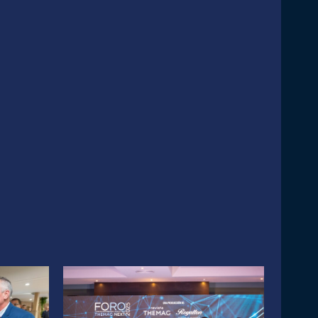
o
:
Continue to the category