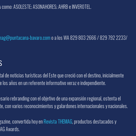
s
como: ASOLESTE; ASONAHORES; AHRB e INVEROTEL.
mag@puntacana-bavaro.com
o a los WA 829 803 2666 / 829 792 2233/
s
tal de noticias turísticas del Este que creció con el destino, inicialmente
 los años en un referente informativo veraz e independiente.
ario rebranding con el objetivo de una expansión regional, ostenta el
ste, con varios reconocimientos y galardones internacionales y nacionales.
gazine, convertida hoy en
Revista THEMAG
, productos destacados y
MAG Awards.