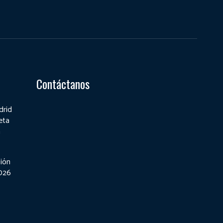
Contáctanos
drid
eta
a
ión
2026